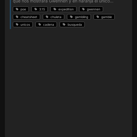
que nos mostrará Gwennen y en naranja el único...
poe
3.15
expedition
gwennen
cheatsheet
chuleta
gambling
gamble
unicos
cadena
busqueda