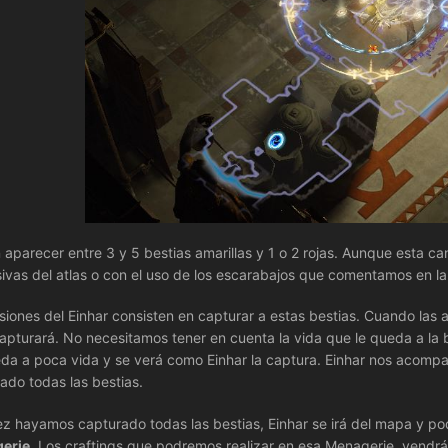
 aparecer entre 3 y 5 bestias amarillas y 1 o 2 rojas. Aunque esta c
ivas del atlas o con el uso de los escarabajos que comentamos en l
siones del Einhar consisten en capturar a estas bestias. Cuando las
capturará. No necesitamos tener en cuenta la vida que le queda a la
da a poca vida y se verá como Einhar la captura. Einhar nos acom
ado todas las bestias.
z hayamos capturado todas las bestias, Einhar se irá del mapa y po
erie
. Los craftings que podremos realizar en esa Menagerie, vendrá