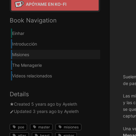
APÓYAME EN KO-FI
Book Navigation
Einhar
Introducción
Misiones
The Menagerie
Videos relacionados
Suelen
de pas
Details
Las mi
y las 
Created
5 years ago
by
Ayeleth
se que
Updated
3 years ago
by
Ayeleth
captur
poe
master
misiones
Una ve
Menag
atlas
beast
einhar