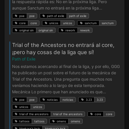
la respuesta rápida es: No en la próxima liga. Pero
aunque Sanctum no entrará en la próxima liga...
poe
poe
path of exile
path of exile
core
core
unicos
unicos
sanctum
sanctum
original sin
original sin
rework
rework
Trial of the Ancestors no entrará al core,
¡pero hay cosas de la liga que sí!
Path of Exile
Nos estamos acercando al final de la liga, y por ello, GGG
ha publicado un post sobre el futuro de la mecánica de
Trial of the Ancestors. Una pregunta que muchos nos
veníamos haciendo a lo largo de esta temporada.
Mecánica Lo primero que han anunciado es que...
poe
poe
noticias
noticias
3.23
3.23
unicos
unicos
trial of the ancestors
trial of the ancestors
core
core
tattoos
tattoos
omens
omens
hinekora's lock
hinekora's lock