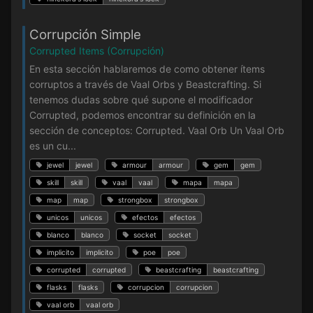
Corrupción Simple
Corrupted Items (Corrupción)
En esta sección hablaremos de como obtener ítems
corruptos a través de Vaal Orbs y Beastcrafting. Si
tenemos dudas sobre qué supone el modificador
Corrupted, podemos encontrar su definición en la
sección de conceptos: Corrupted. Vaal Orb Un Vaal Orb
es un cu...
jewel
jewel
armour
armour
gem
gem
skill
skill
vaal
vaal
mapa
mapa
map
map
strongbox
strongbox
unicos
unicos
efectos
efectos
blanco
blanco
socket
socket
implicito
implicito
poe
poe
corrupted
corrupted
beastcrafting
beastcrafting
flasks
flasks
corrupcion
corrupcion
vaal orb
vaal orb