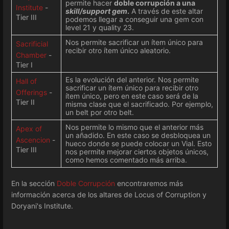
permite hacer
doble corrupción a una
Institute
-
skill/support gem
.
A través de este altar
Tier III
podemos llegar a conseguir una gem con
level 21 y quality 23.
Nos permite sacrificar un ítem único para
Sacrificial
recibir otro ítem único aleatorio.
Chamber
-
Tier I
Es la evolución del anterior. Nos permite
Hall of
sacrificar un ítem único para recibir otro
Offerings
-
ítem único, pero en este caso será de la
Tier II
misma clase que el sacrificado. Por ejemplo,
un belt por otro belt.
Nos permite lo mismo que el anterior más
Apex of
un añadido. En este caso se desbloquea un
Ascencion
-
hueco donde se puede colocar un Vial. Esto
Tier III
nos permite mejorar ciertos objetos únicos,
como hemos comentado más arriba.
En la sección
Doble Corrupción
encontraremos más
información acerca de los altares de Locus of Corruption y
Doryani's Institute.