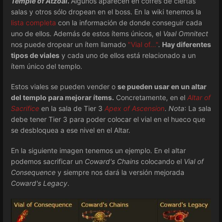
Temple of Atzoal
.
Algunos aparecen en cofres de ciertas
salas y otros sólo dropean en el boss. En la wiki tenemos la
lista completa
con la información de donde conseguir cada
uno de ellos. Además de estos ítems únicos, el
Vaal Omnitect
nos puede dropear un ítem llamado
"Vial of..."
.
Hay diferentes
tipos de viales
y cada uno de ellos está relacionado a un
ítem único del templo.
Estos viales se pueden vender o
se pueden usar en un altar
del templo para mejorar ítems.
Concretamente, en el
Altar of
Sacrifice
en la sala de Tier 3
Apex of Ascension
.
Nota
: La sala
debe tener Tier 3 para poder colocar el vial en el hueco que
se desbloquea a ese nivel en el Altar.
En la siguiente imagen tenemos un ejemplo. En el altar
podemos sacrificar un
Coward's Chains
colocando el
Vial of
Consequence
y siempre nos dará la versión mejorada
Coward's Legacy
.