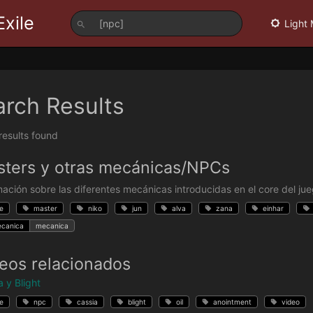
Exile
Light
arch Results
 results found
ters y otras mecánicas/NPCs
mación sobre las diferentes mecánicas introducidas en el core del jue
e
master
niko
jun
alva
zana
einhar
canica
mecanica
eos relacionados
a y Blight
e
npc
cassia
blight
oil
anointment
video