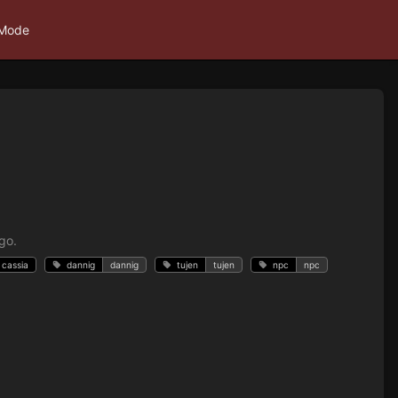
 Mode
go.
cassia
dannig
dannig
tujen
tujen
npc
npc