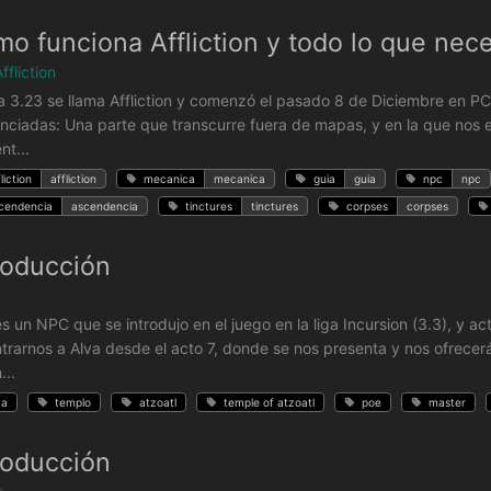
o funciona Affliction y todo lo que nec
ffliction
ga 3.23 se llama Affliction y comenzó el pasado 8 de Diciembre en P
enciadas: Una parte que transcurre fuera de mapas, y en la que nos
nt...
liction
affliction
mecanica
mecanica
guia
guia
npc
npc
cendencia
ascendencia
tinctures
tinctures
corpses
corpses
roducción
es un NPC que se introdujo en el juego en la liga Incursion (3.3), y
trarnos a Alva desde el acto 7, donde se nos presenta y nos ofrecer
...
va
templo
atzoatl
temple of atzoatl
poe
master
roducción