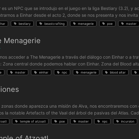
r
r es un NPC que se introdujo en el juego en la liga Bestiary (3.2), 
trarnos a Einhar desde el acto 2, donde se nos presenta y nos invita
nhar
bestiary
beastcrafting
menagerie
poe
master
e Menagerie
r
os acceder a The Menagerie a través del diálogo con Einhar o a tra
: Zona central donde podemos hablar con Einhar. Zona del Blood alt
e
master
einhar
npc
menagerie
blood altar
iones
s zonas donde aparezca una misión de Alva, nos encontraremos con el
s la notable Artefacts of the Vaal del árbol de pasivas del Atlas. Cad
zoatl
temple of atzoatl
poe
master
npc
incursion
ple of Atzoatl