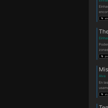
Einha
Einha
encon
ei
Th
Einha
Podem
zonas
po
Mis
Alva
En la
usamo
at
Tem