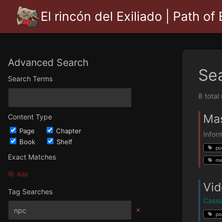
El rincón del Exiliado | Path of 
Advanced Search
Se
Search Terms
8 total
Mas
Content Type
Page
Chapter
Infor
Book
Shelf
po
Exact Matches
me
Add
Vid
Tag Searches
Cassi
po