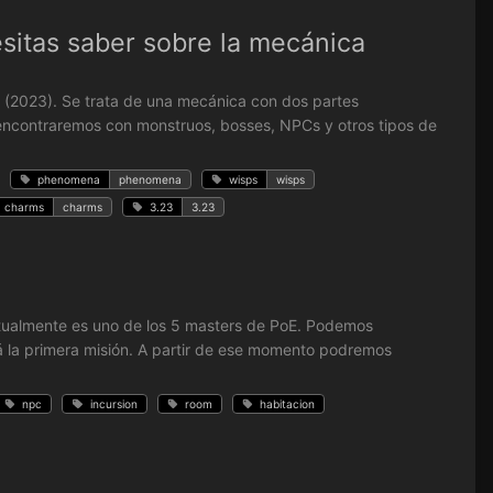
esitas saber sobre la mecánica
C (2023). Se trata de una mecánica con dos partes
 encontraremos con monstruos, bosses, NPCs y otros tipos de
phenomena
phenomena
wisps
wisps
charms
charms
3.23
3.23
 actualmente es uno de los 5 masters de PoE. Podemos
á la primera misión. A partir de ese momento podremos
npc
incursion
room
habitacion