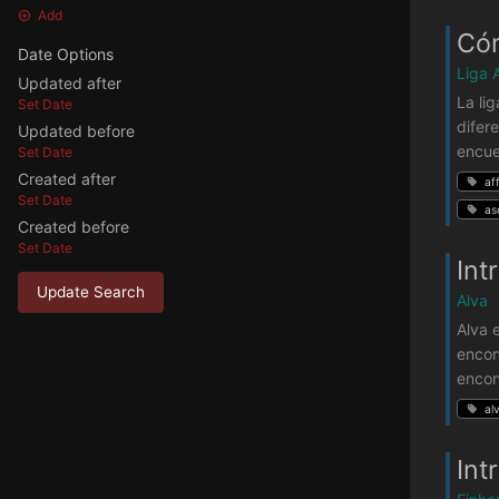
Add
Cóm
Date Options
Liga A
Updated after
La li
Set Date
difer
Updated before
encue
Set Date
Created after
aff
Set Date
as
Created before
Set Date
Int
Update Search
Alva
Alva 
encon
encon
al
Int